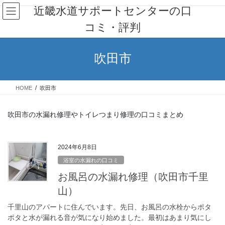
コ
ナ
近畿水道サポートセンターの口
ン
ビ
コミ・評判
テ
ゲ
ン
ー
ツ
シ
吹田市
へ
ョ
ス
ン
キ
に
HOME
吹田市
ッ
移
プ
動
吹田市の水漏れ修理やトイレつまり修理の口コミまとめ
2024年6月8日
浴室の水漏れの口コミ
お風呂の水漏れ修理（吹田市千里
山）
千里山のアパートに住んでいます。先日、お風呂の水栓からポタ
ポタと水が漏れる音が気になり始めました。最初はあまり気にし